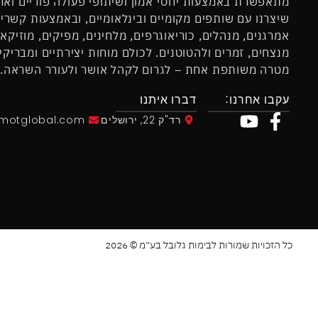
מתאפשרת באמצעות יחסי אמון ושיתופי פעולה פוריים וארו
שיצרנו עם שותפים מקומיים ובינלאומיים, ובאמצעות קשרי
אמרגנים, מנהלים, כוריאוגרפים, מלחינים, מפיקים, מוזיקא
מנצחים, זמרים ולהטוטנים. לכולם מוחות יצירתיים ומבריקים
מטרה משותפת אחת – לגרום לקהל אושר ולעורר השראה.
עקבו אחרנו:
דברו איתנו
רד"ק 22, ירושלים
imotglobal.com
כל הזכויות שמורות לבימות גלובל בע״מ © 2026