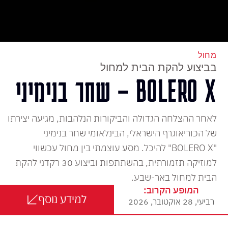
מחול
בביצוע להקת הבית למחול
BOLERO X – שחר בנימיני
לאחר ההצלחה הגדולה והביקורות הנלהבות, מגיעה יצירתו
של הכוריאוגרף הישראלי, הבינלאומי שחר בנימיני
"BOLERO X" להיכל. מסע עוצמתי בין מחול עכשווי
למוזיקה תזמורתית, בהשתתפות וביצוע 30 רקדני להקת
הבית למחול באר-שבע.
המופע הקרוב:
למידע נוסף
רביעי, 28 אוקטובר, 2026