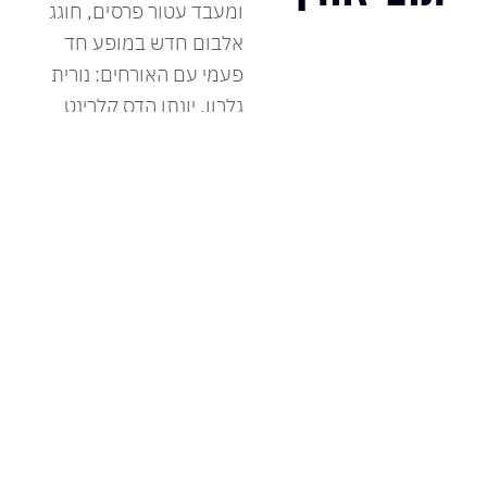
ומעבד עטור פרסים, חוגג
אלבום חדש במופע חד
פעמי עם האורחים: נורית
גלרון, יונתן הדס קלרינט
והדר נויברג חליל.
המופע הקרוב:
לכרטיסים
חמישי, 20 אוגוסט, 2026
רוצים להישאר מעודכנים ?
הצטרפו לרשימת הדיוור שלנו וקבלו עדכונים והטבות
למופעים החמים של העונה.