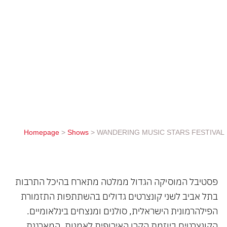
בתל אביב לשני קונצרטים גדולים בהשתתפות התזמורת
הפילהרמונית הישראלית, סולנים ומנצחים בינלאומיים.
הקונצרטים ביוזמת הקרן האירופית לאמנות, המארגנת
תחרויות מוסיקה בינלאומית במלטה וברחבי העולם.
10.5 יום שלישי ינצח המנצח האורח מארמניה, סרגיי
סמאבטיאן על התזמורת הפילהרמונית הישראלית עם
הפסנתרן : דניס קוזחין בתוכנית : פוצ'יני הפתיחה
לאופרה מנון לסקו שור: קונצ'רטו לפסנתר...
Homepage
>
Shows
>
WANDERING MUSIC STARS FESTIVAL
פסטיבל המוסיקה הגדול ממלטה מתארח בהיכל התרבות
בתל אביב לשני קונצרטים גדולים בהשתתפות התזמורת
הפילהרמונית הישראלית, סולנים ומנצחים בינלאומיים.
הקונצרטים ביוזמת הקרן האירופית לאמנות, המארגנת