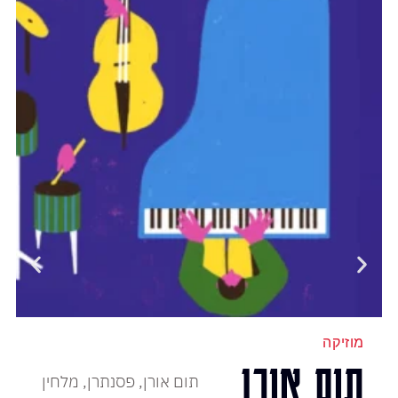
מוזיקה
תום אורן
תום אורן, פסנתרן, מלחין