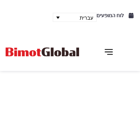
לוח המופעים
עברית
WANDERING MUSIC STARS
FESTIVAL
פסטיבל המוסיקה הגדול ממלטה מתארח בהיכל התרבות