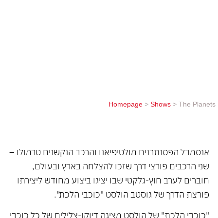
יציגו ביצוע מחודש ליצירתו פורצת הדרך של גוסטב
הולסט "כוכבי הלכת". "כוכבי הלכת" של הולסט מציגה
דיוקן-צלילים של כל כוכבי הלכת במערכת השמש.
היצירה האייקונית, שהושלמה ב-1918, חוללה מהפכה
גדולה בכתיבה לתזמורות, והפכה להיות השראה
לאינספור פסקולים בקולנוע ההוליוודי, בהם...
Homepage
>
Shows
>
The Planets
אנסמבל הפסנתרנים מולטיפיאנו והרכב הנקשנים טרמולו –
שני הרכבים פורצי דרך שזכו להצלחה בארץ ובעולם,
חוברים לערב חוץ-גלקטי שבו יציגו ביצוע מחודש ליצירתו
פורצת הדרך של גוסטב הולסט "כוכבי הלכת".
"כוכבי הלכת" של הולסט מציגה דיוקן-צלילים של כל כוכבי