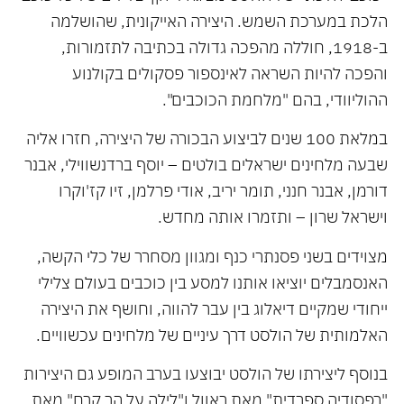
הלכת במערכת השמש. היצירה האייקונית, שהושלמה
ב-1918, חוללה מהפכה גדולה בכתיבה לתזמורות,
והפכה להיות השראה לאינספור פסקולים בקולנוע
ההוליוודי, בהם "מלחמת הכוכבים".
במלאת 100 שנים לביצוע הבכורה של היצירה, חזרו אליה
שבעה מלחינים ישראלים בולטים – יוסף ברדנשווילי, אבנר
דורמן, אבנר חנני, תומר יריב, אודי פרלמן, זיו קז'וקרו
וישראל שרון – ותזמרו אותה מחדש.
מצוידים בשני פסנתרי כנף ומגוון מסחרר של כלי הקשה,
האנסמבלים יוציאו אותנו למסע בין כוכבים בעולם צלילי
ייחודי שמקיים דיאלוג בין עבר להווה, וחושף את היצירה
האלמותית של הולסט דרך עיניים של מלחינים עכשוויים.
בנוסף ליצירתו של הולסט יבוצעו בערב המופע גם היצירות
"רפסודיה ספרדית" מאת ראוול ו"לילה על הר קרח" מאת