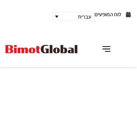
לוח המופעים
עברית
פלנטות, מסע בין כוכבים
The Planets
אנסמבל הפסנתרנים מולטיפיאנו והרכב
הנקשנים טרמולו – שני הרכבים פורצי דרך שזכו
להצלחה בארץ ובעולם, חוברים לערב חוץ-גלקטי שבו