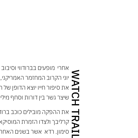
ר בין דורות וסחף מיליוני מעריצים ברחבי העולם . 
 עליון", "אוויטה") בתפקיד...
אחרי מופעים בברודווי וסיבוב
WATCH TRAILER
את סיפור חייו יוצא הדופן של 
שיצר גשר בין דורות וסחף מיליו
את ההפקה מובילים כוכב ברודווי
קרליבך ולצדו הזמרת המוסיקא
סימון. רדא אשר בשנים האחרו