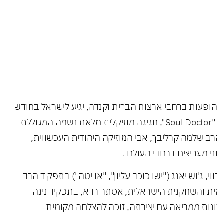
את
 הופעות ברחבי ארצות הברית וקנדה, יגיע לישראל בחודש
יוני הקרוב המחזמר האמריקני, "Soul Doctor", חגיגה מוזיקלית מלאת נשמה המגוללת
הרב שלמה קרליבך, אבי המוזיקה היהודית העכשווית,
ני מעריצים ברחבי העולם .
, ג'וש יאנג ("ישו כוכב עליון", "אוויטה") בתפקיד הרב
ית והשחקנית הישראלית, אסתר רדא, בתפקיד נינה
נות ממריאה עם יצירתה, זוכה להצלחה מקומית