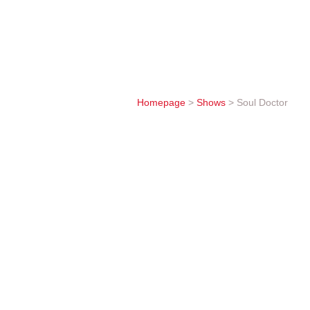
קרליבך, אבי המוזיקה היהודית העכשווית, שיצר גש
ההפקה מובילים כוכב ברודווי, ג'וש יאנג ("ישו כוכב
Homepage
>
Shows
>
Soul Doctor