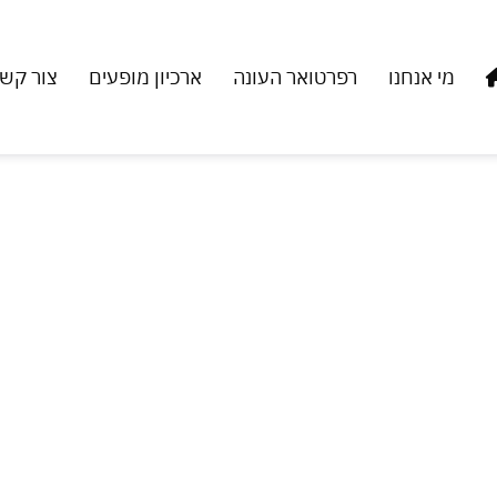
מי אנחנו
רפרטואר העונה
ארכיון מופעים
צור קש
ות הברית וקנדה, יגיע לישראל בחודש יוני הקרוב ה
יגה מוזיקלית מלאת נשמה המגוללת את סיפור חייו יוצא הדופן של ה