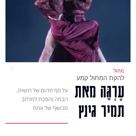
מחול
להקת המחול קמע
עֶרְגָּה מאת
על סף תהום של רגשות,
הבמה נהפכת למרחב
תמיר גינץ
מכושף של אמת
המופע הקרוב:
לכרטיסים
שני, 14 דצמבר, 2026