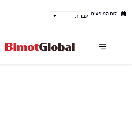
לוח המופעים
עברית
אכרם חאן
iTMOi
בראש של איגור" – המופע שעלה בבכורה במאי 2013,
הוא מחווה ליצירתו בת מאה השנים של איגור סטרווינסקי
"פולחן האביב". היצירה חוקרת את האופן שבו משנה