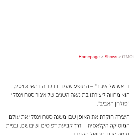
סטרווינסקי את עולם המוסיקה הקלאסית – דרך קביעת
דפוסים ושיבושם, ובניית דרמה סביב ריטואל הקורבן.
המופע, המבוצע על ידי 11 רקדנים, שופך אור על
הרגשות והמחשבות שעמדו מאחוריה, ובוראת עולם
שבו...
Homepage
>
Shows
>
iTMOi
בראש של איגור" – המופע שעלה בבכורה במאי 2013,
הוא מחווה ליצירתו בת מאה השנים של איגור סטרווינסקי
"פולחן האביב".
היצירה חוקרת את האופן שבו משנה סטרווינסקי את עולם
המוסיקה הקלאסית – דרך קביעת דפוסים ושיבושם, ובניית
דרמה סביב ריטואל הקורבן.