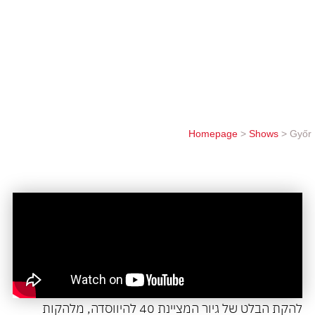
אנדרס לוקאש ואת "פסנתר", יצירתו של הכוריאוגרף
לאסלו ולקי למוזיקה של פרנץ ליסט בביצוע הפסנתרן
הבינלאומי, יאנוש באלאזש. כיום להקת גיור היא ההרכב
החשוב ביותר בעולם המחול ההונגרי. הרפרטואר שלה
מכסה כמעט את כל ענפי אמנות הריקוד, מבלט...
Homepage
>
Shows
>
Győr
להקת הבלט של גיור המציינת 40 להיווסדה, מלהקות