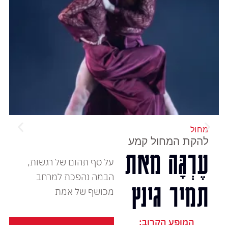
מחול
להקת המחול קמע
עֶרְגָּה מאת
על סף תהום של רגשות,
הבמה נהפכת למרחב
תמיר גינץ
מכושף של אמת
המופע הקרוב: