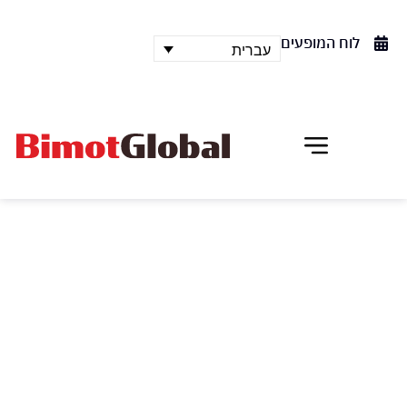
לוח המופעים
עברית
בלט גיור מהונגריה
Győr
להקת הבלט של גיור המציינת 40 להיווסדה, מלהקות
המחול החשובות בהונגריה, תתארח בהיכל התרבות
בהרצליה ותציג את הבולרו של ראוול לכוריאוגרפיה של