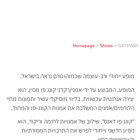
מחיי הלוחמים/אמנים המשלבת את אמנות הקונג-פו
והמחול. "קונג פו דאנס", שילוב של אמנויות לחימה
וריקוד, הוא ניסיון חדשני וייחודי לפרש את התרבויות
המסורתיות והעכשוויות בסין.
Homepage
>
Shows
>
GATEWAY
מופע ייחודי ורב-עוצמה שכמוהו טרם נראה בישראל.
המופע, המבוצע על ידי אמני/רקדני קונג פו מסין, הוא
יצירה אנרגטית עכשווית, בליווי מוסיקלי עשיר ותמונות מחיי
הלוחמים/אמנים המשלבת את אמנות הקונג-פו והמחול.
"קונג פו דאנס", שילוב של אמנויות לחימה וריקוד, הוא
ניסיון חדשני וייחודי לפרש את התרבויות המסורתיות
והעכשוויות בסין.