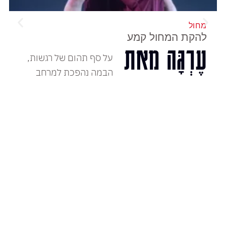
מחול
להקת המחול קמע
עֶרְגָּה מאת
על סף תהום של רגשות,
הבמה נהפכת למרחב
תמיר גינץ
מכושף של אמת
המופע הקרוב:
לכרטיסים
שני, 14 דצמבר, 2026