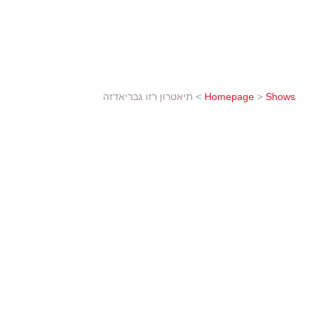
והמרוששת. "הייתה אז תשוקה לחיות ולאהוב. זה,
של היום". ההצגה היא תמהיל קסום...
Shows
>
Homepage
>
תיאטרון רזו גבריאדזה