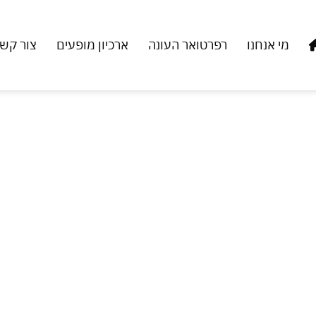
מי אנחנו
רפרטואר העונה
ארכיון מופעים
צור קש
אדזה
אי, ציפור קטנה עם לב גדול שחיה בקוטאיסי אחרי 
ואמה על סבתו ועל זיכרונותיה מן העיר הנטושה