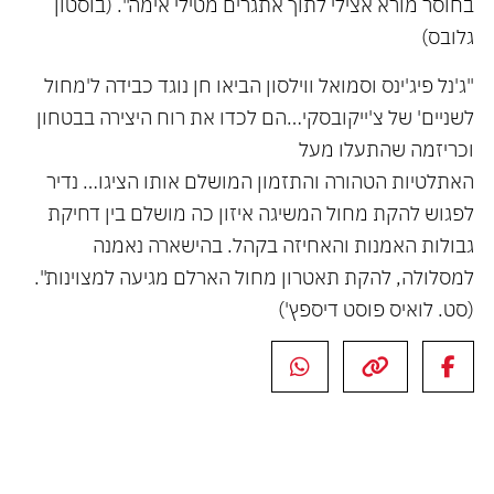
בחוסר מורא אצילי לתוך אתגרים מטילי אימה". (בוסטון
גלובס)
"ג'נל פיג'ינס וסמואל ווילסון הביאו חן נוגד כבידה ל'מחול
לשניים' של צ'ייקובסקי…הם לכדו את רוח היצירה בבטחון
וכריזמה שהתעלו מעל
האתלטיות הטהורה והתזמון המושלם אותו הציגו… נדיר
לפגוש להקת מחול המשיגה איזון כה מושלם בין דחיקת
גבולות האמנות והאחיזה בקהל. בהישארה נאמנה
למסלולה, להקת תאטרון מחול הארלם מגיעה למצוינות".
(סט. לואיס פוסט דיספץ')