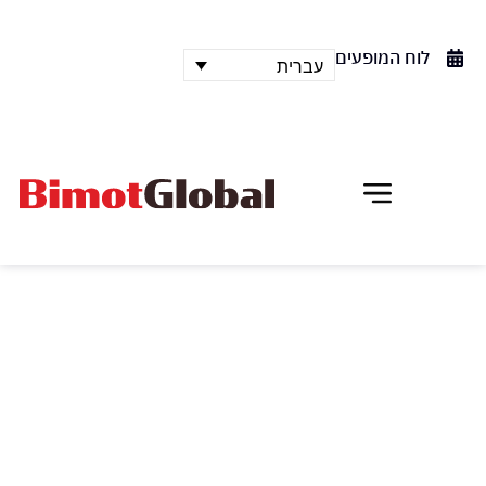
לוח המופעים
עברית
תאטרון מחול הארלם
תאטרון מחול הארלם, להקת המחול המצוינת מניו יורק,
מגיעה שוב לישראל לארבע הופעות בתל אביב במסגרת