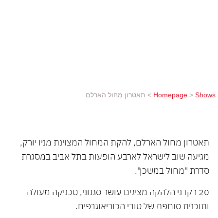
סדרת "מחול במשכן". 20 רקדני הלהקה מציגים עושר
סגנוני, טכניקה מעולה ותוכנית סוחפת של טובי
הכוריאוגרפים. בתכנית: העפרוני נוסק – כוריאוגרפיה:
אלווין איילי, מוסיקה: ראלף ווהאן ויליאמס מחול לשניים
– כוריאוגרפיה: ג'ורג' בלנשין, מוסיקה: פ.א. צ'ייקובסקי
רוקד על המרפסת...
Shows
>
Homepage
>
תאטרון מחול הארלם
תאטרון מחול הארלם, להקת המחול המצוינת מניו יורק,
מגיעה שוב לישראל לארבע הופעות בתל אביב במסגרת
סדרת "מחול במשכן".
20 רקדני הלהקה מציגים עושר סגנוני, טכניקה מעולה
ותוכנית סוחפת של טובי הכוריאוגרפים.