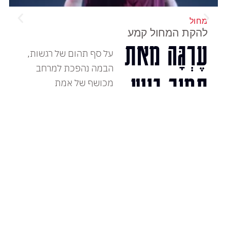
מחול
להקת המחול קמע
עֶרְגָּה מאת
על סף תהום של רגשות,
הבמה נהפכת למרחב
תמיר גינץ
מכושף של אמת
המופע הקרוב:
לכרטיסים
שני, 14 דצמבר, 2026