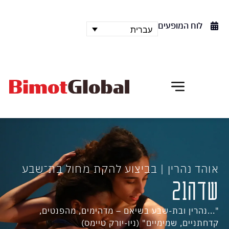
לוח המופעים
עברית
אוהד נהרין | בביצוע להקת מחול בת־שבע
שדה21
"...נהרין ובת-שבע בשיאם – מדהימים, מהפנטים,
קדחתניים, שמימיים" (ניו-יורק טיימס)