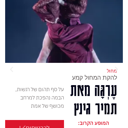
מחול
להקת המחול קמע
עֶרְגָּה מאת
על סף תהום של רגשות,
הבמה נהפכת למרחב
תמיר גינץ
מכושף של אמת
המופע הקרוב: