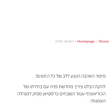
השבחים כריסטיאן ספוק למנהלה האמנותי. מספר רקדני
הלהקה הוכפל והרפרטואר שלה כולל היום מבחר יצירות
מן הטובות והחשובות בעולם המחול, כגון "אנה קרנינה",
"וויצק", "רומיאו ויוליה" ועוד. המופע מלווה במוסיקה
המשובחת והמקורית של סרגיי פרוקופייב לצד תפאורה...
Shows
>
Homepage
>
רומיאו ויוליה
סיפור האהבה הנוגע ללב של כל הזמנים!
להקת הבלט ציריך מחדשת פניה עם בחירתו של
הכוריאוגרף עטור השבחים כריסטיאן ספוק למנהלה
האמנותי.