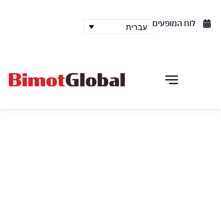
לוח המופעים
עברית
בלט ציריך
רומיאו ויוליה
סיפור האהבה הנוגע ללב של כל הזמנים! להקת הבלט
ציריך מחדשת פניה עם בחירתו של הכוריאוגרף עטור