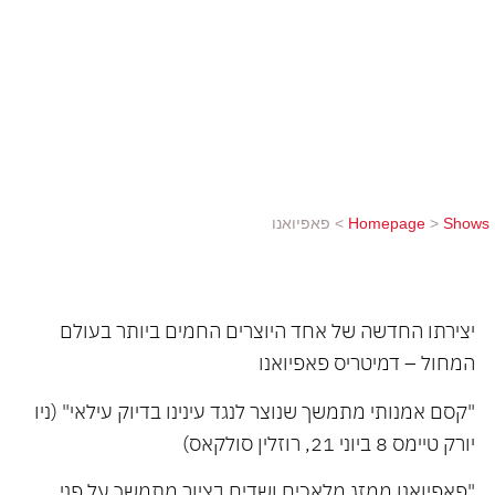
שנוצר לנגד עינינו בדיוק עילאי" (ניו יורק טיימס 8 ביוני
21, רוזלין סולקאס) "פאפיואנו ממזג מלאכים ושדים
בציור מתמשך על פני כמעט שעתיים, שבו הכל מהותי
ומתוכנן" (L'œil d’Olivier, 6 June 2021) ונוס,
אפרודיטה ובוטיצ'לי בגרסה עכשווית! פאפאיואנו
מפסל...
Shows
>
Homepage
>
פאפיואנו
יצירתו החדשה של אחד היוצרים החמים ביותר בעולם
המחול – דמיטריס פאפיואנו
"קסם אמנותי מתמשך שנוצר לנגד עינינו בדיוק עילאי" (ניו
יורק טיימס 8 ביוני 21, רוזלין סולקאס)
"פאפיואנו ממזג מלאכים ושדים בציור מתמשך על פני