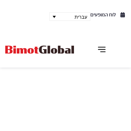
לוח המופעים
עברית
TRANSVERSE ORIENTATION
פאפיואנו
יצירתו החדשה של אחד היוצרים החמים ביותר בעולם
המחול – דמיטריס פאפיואנו "קסם אמנותי מתמשך