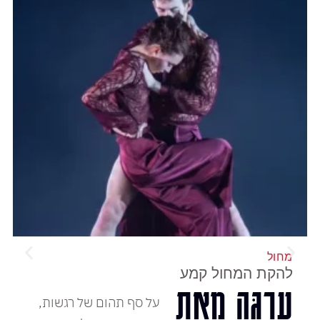
מחול
להקת המחול קמע
עֶרְגָּה מאת
על סף תהום של רגשות,