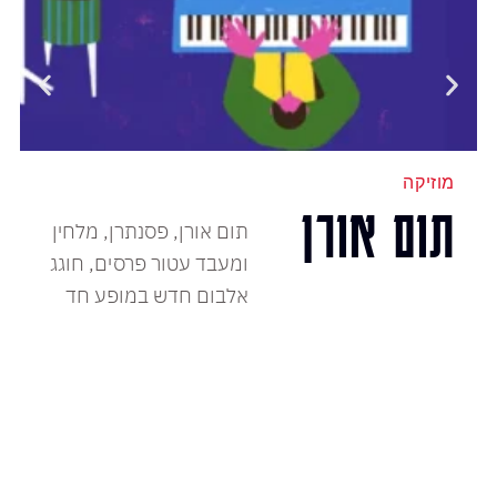
מוזיקה
תום אורן
תום אורן, פסנתרן, מלחין
ומעבד עטור פרסים, חוגג
אלבום חדש במופע חד
פעמי עם האורחים: נורית
גלרון, יונתן הדס קלרינט
והדר נויברג חליל.
המופע הקרוב:
לכרטיסים
חמישי, 20 אוגוסט, 2026