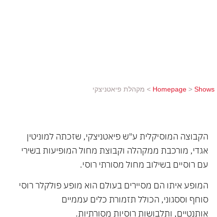
הכולל תזמורת כלים עממיים אותנטיים, ותלבושות
רוסיות מסורתיות. הייחוד האותנטי, הצבעוניות
והמלודיות חוברים לשירה ולריקוד ומלווים בכלי נגינה
מסורתיים שהפנטו צופים ברחבי העולם. המקהלה
מבצעת שירים מוכרים...
Shows
>
Homepage
>
מקהלת פיאטניצקי
הקבוצה המוסיקלית ע"ש פיאטניצקי, שזכתה למוניטין
אגדי, מורכבת ממקהלה וקבוצת מחול המופיעות בשירי
עם רוסיים בשילוב מחול מסורתי רוסי.
המופע איתו הם מסיירים בעולם הוא מופע פולקלר רוסי
סוחף וססגוני, הכולל תזמורת כלים עממיים
אותנטיים, ותלבושות רוסיות מסורתיות.