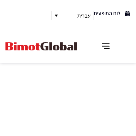
לוח המופעים
עברית
מקהלת פיאטניצקי
הקבוצה המוסיקלית ע"ש פיאטניצקי, שזכתה למוניטין
אגדי, מורכבת ממקהלה וקבוצת מחול המופיעות בשירי
עם רוסיים בשילוב מחול מסורתי רוסי. המופע איתו הם
מסיירים בעולם הוא מופע פולקלר רוסי סוחף וססגוני,