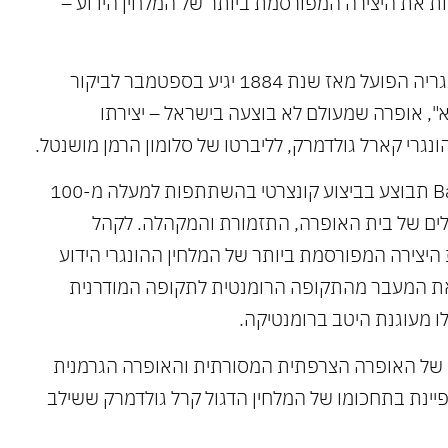
ות את היצירה המפורסמת ביותר של המלחין הידוע –
בית האופרה הממלכתי של הונגריה הפועל מאז שנת 1884 יגיע בספטמבר לביקור
, אופרה שמעולם לא בוצעה בישראל – יצירתו
נגרי קארל גולדמרק, לליברטו של סלומון הרמן מושנטל.
האופרה בניצוחו Balázs Kocsár תבוצע בביצוע קונצרטי בהשתתפות למעלה מ-100
לים של בית האופרה, התזמורת והמקהלה. לקהל
 היצירה המפורסמת ביותר של המלחין ההונגרי הידוע
1830) חופפים את המעבר מהתקופה הרומנטית לתקופה המודרנית
ו מעוגנת היטב ברומנטיקה.
של האופרה הצרפתית המסורתית והאופרה הגרמנית
יינת בתחכומו של המלחין הדגול קרל גולדמרק ששילב