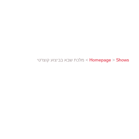
בית האופרה הממלכתי של הונגריה מעלה את "מל
ביצוע קונצרטי עם למע
ביותר של המלחין הידוע – שמעולם לא בוצעה בא
1884 יגיע בספטמבר לביקור ראשון בישראל עם "מלכת...
Shows
>
Homepage
>
מלכת שבא בביצוע קוצרטי