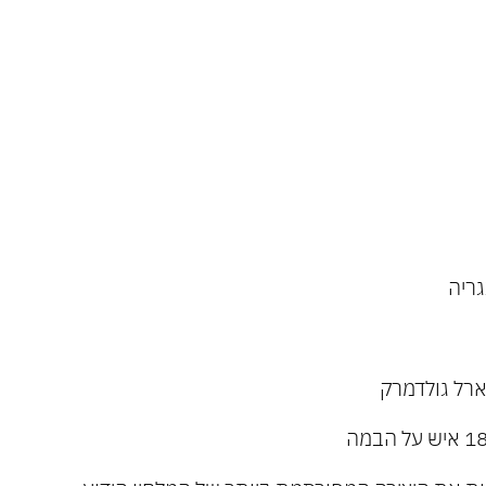
רק
ורסמת
נת
ריה
ארל גולדמרק