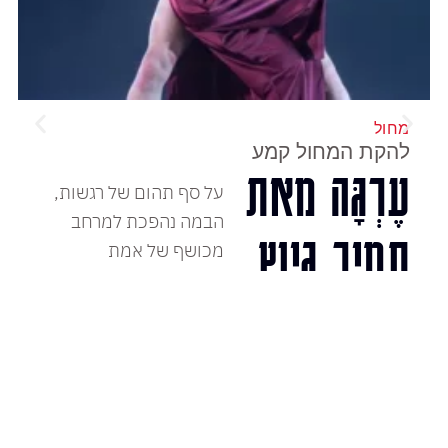
מחול
להקת המחול קמע
עֶרְגָּה מאת
על סף תהום של רגשות,
הבמה נהפכת למרחב
תמיר גינץ
מכושף של אמת
המופע הקרוב:
לכרטיסים
שני, 14 דצמבר, 2026