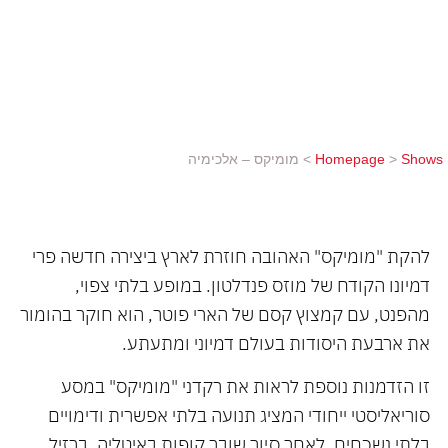
הזדמנות נוספת לראות את רקדני "מומיקס" במסע
סוריאליסטי ייחודי המציג תנועה בלתי אפשרית ודימויים
בלתי נשכחים. לאחר סיור שובר קופות באיטליה,
ברזיל,...
Shows
>
Homepage
>
מומיקס – אלכימיה
להקת "מומיקס" האהובה חוזרת לארץ ביצירה חדשה פרי
דמיונו הקודח של מוזס פנדלטון. במופע בלתי צפוי,
מהפנט, עם קמצוץ קסם של הארי פוטר, הוא חוקר בהומור
את ארבעת היסודות בעולם דמיוני ומתעתע.
זו הזדמנות נוספת לראות את רקדני "מומיקס" במסע
סוריאליסטי ייחודי המציג תנועה בלתי אפשרית ודימויים
בלתי נשכחים. לאחר סיור שובר קופות באיטליה, ברזיל,