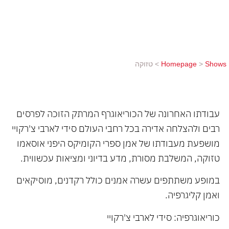
עכשווית. במופע משתתפים עשרה אמנים כולל רקדנים,
מוסיקאים ואמן קליגרפיה. כוריאוגרפיה: סידי לארבי
צ'רקויי מוסיקה: ניטין סאוני
Shows
>
Homepage
>
טזוקה
עבודתו האחרונה של הכוריאוגרף המרתק הזוכה לפרסים
רבים ולהצלחה אדירה בכל רחבי העולם סידי לארבי צ'רקויי
מושפעת מעבודתו של אמן ספרי הקומיקס היפני אוסאמו
טזוקה, המשלבת מסורת, מדע בדיוני ומציאות עכשווית.
במופע משתתפים עשרה אמנים כולל רקדנים, מוסיקאים
ואמן קליגרפיה.
כוריאוגרפיה: סידי לארבי צ'רקויי