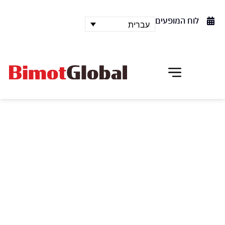
לוח המופעים
עברית
טזוקה
עבודתו האחרונה של הכוריאוגרף המרתק הזוכה לפרסים
רבים ולהצלחה אדירה בכל רחבי העולם סידי לארבי
צ'רקויי מושפעת מעבודתו של אמן ספרי הקומיקס היפני
אוסאמו טזוקה, המשלבת מסורת, מדע בדיוני ומציאות