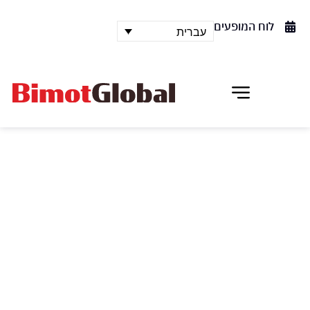
לוח המופעים
עברית
תזמורת המהפכה
התרנגולים הרמיקס
תזמורת המהפכה בפרשנות חדשנית ליצירות האהובות
של "התרנגולים" – מסע של מוסיקה, תיאטרון, תנועה
וצילומי ארכיון נדירים בהשתתפות: עדי כהן, אמרי זיו,
יפתח מזרחי, הילה מערבי, תום חודורוב, נעמה נחום, רני