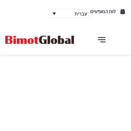
לוח המופעים
עברית
הקונצ'רטו לכינור של בטהובן
ועוד
ינצח מאסטרו דימיטרי יבלונסקי על התזמורת הסימפונית
הלאומית של ארמניה, הכנר דניאל לוזקוביץ בטהובן