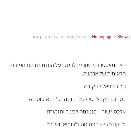
הקונצ'רטו לכינור, ברה מז'ור, אופוס 61 אלכסיי שור –
פנטזמה לכינור ותזמורת צ'ייקובסקי – הפתיחה ל"רומיאו
ויוליה"
Shows
>
Homepage
>
הקונצ’רטו לכינור של בטהובן ועוד
ינצח מאסטרו דימיטרי יבלונסקי על התזמורת הסימפונית
הלאומית של ארמניה,
הכנר דניאל לוזקוביץ
בטהובן הקונצ'רטו לכינור, ברה מז'ור, אופוס 61
אלכסיי שור – פנטזמה לכינור ותזמורת
צ'ייקובסקי – הפתיחה ל"רומיאו ויוליה"