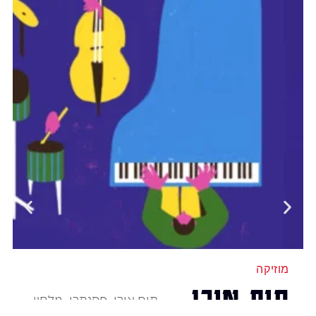
מוזיקה
תום אורן
תום אורן, פסנתרן, מלחין