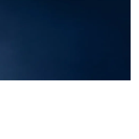
מחול
להקת המחול קמע