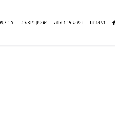
מי אנחנו
רפרטואר העונה
ארכיון מופעים
צור קש
ו, מגישה את אחת מעבודותיו המרשימות והמצליחות