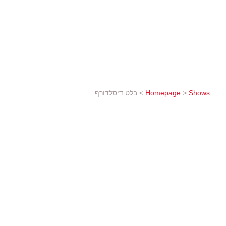
הכוריאוגרף מרטין שלפפר, לצלילי הרקוויאם של
הבלתי אפשרי כמעט – טרנספורמציה ידידותית ונע
ברהמס כוריאוגרפיה: מרטין שלפפר
Shows
>
Homepage
>
בלט דיסלדורף