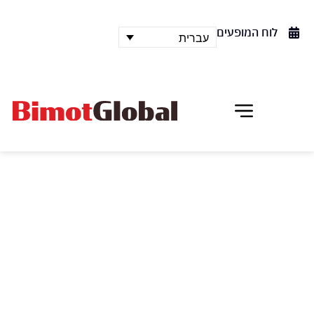
לוח המופעים
עברית
להקת המחול המומיקס (MOMIX)
אליס
אליס בארץ הפלאות" יצירת המופת של לואיס קרול,
בביצוע שובה לב של להקת המחול החדשנית והמרתקת
"מומיקס". מופע הכולל בתוכו אשליה, יופי מפעים, קסם