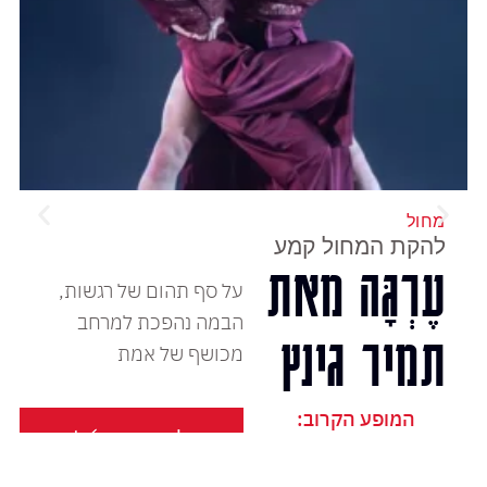
מחול
להקת המחול קמע
עֶרְגָּה מאת
על סף תהום של רגשות,
הבמה נהפכת למרחב
תמיר גינץ
מכושף של אמת
המופע הקרוב:
לכרטיסים
שני, 14 דצמבר, 2026