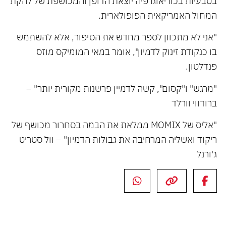
בטבעיות בכוריאוגרפיה יוצאת הדופן והמכושפת של להקת
המחול האמריקאית הפופולארית.
"אני לא מתכוון לספר מחדש את הסיפור, אלא להשתמש
בו כנקודת זינוק לדמיון", אומר במאי המומיקס מוזס
פנדלטון.
"מרגש" ו"קסום", קשה לדמיין פרשנות מקורית יותר" –
ברודווי וורלד
"אליס של MOMIX ממלאת את הבמה בסחרור מכושף של
ריקוד ואשליה המרחיבה את גבולות הדמיון" – וול סטריט
ג'ורנל