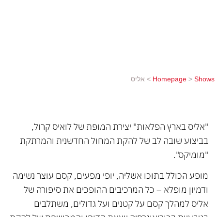
עוצר נשימה ודמיון מופלא – כל המרכיבים ההופכים את
סיפורה של אליס למהלך קסם על קטנים ועל גדולים,
משתלבים בטבעיות בכוריאוגרפיה יוצאת הדופן
והמכושפת של להקת המחול האמריקאית הפופולארית.
Shows
>
Homepage
>
אליס
"אליס בארץ הפלאות" יצירת המופת של לואיס קרול,
בביצוע שובה לב של להקת המחול החדשנית והמרתקת
"מומיקס".
מופע הכולל בתוכו אשליה, יופי מפעים, קסם עוצר נשימה
ודמיון מופלא – כל המרכיבים ההופכים את סיפורה של
אליס למהלך קסם על קטנים ועל גדולים, משתלבים