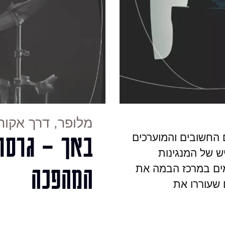
מלופר, דרך אקורד
באך – גרסת
ם החשובים והמוערכים
ש של המנגינות
המהפכה
ים במרכז הבמה את
 שעוררו את