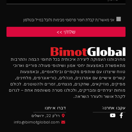
אני מאשר/ת קבלת חומר פרסומי מבימות גלובל במייל ובטלפון
מחויבותנו העמוקה ליצירה איכותית בכל תחומי הבמה והתרבות
מתאפשרת באמצעות יחסי אמון ושיתופי פעולה פוריים וארוכי
טווח שיצרנו עם שותפים מקומיים ובינלאומיים, ובאמצעות
קשרים אישיים עם אמרגנים, מנהלים, כוריאוגרפים, מלחינים,
מפיקים, מוזיקאים, שחקנים, מנצחים, זמרים ולהטוטנים. לכולם
מוחות יצירתיים ומבריקים, ולכולנו מטרה משותפת אחת – לגרום
לקהל אושר ולעורר השראה.
עקבו אחרנו:
דברו איתנו
רד"ק 22, ירושלים
info@bimotglobal.com